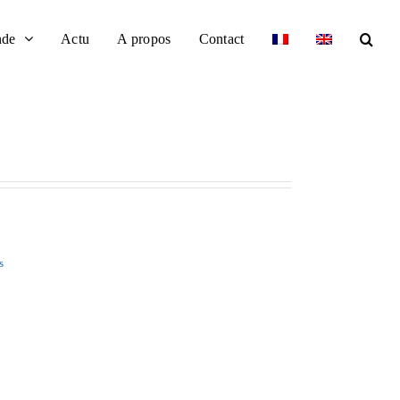
nde
Actu
A propos
Contact
s