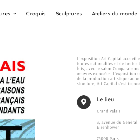
ures
Croquis
Sculptures
Ateliers du monde
L’exposition Art Capital accueil
toutes nationalités et de toutes
fois, avec le salon Comparaisons
oeuvres exposées. L’exposition o
de la production artistique actu
structure, Art Capital s’est impos
Le lieu
Grand Palais
3, avenue du Général
Eisenhower
75008 Paris